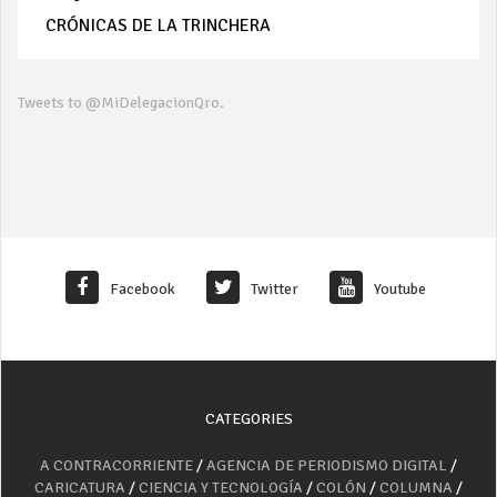
CRÓNICAS DE LA TRINCHERA
Tweets to @MiDelegacionQro.
Facebook
Twitter
Youtube
CATEGORIES
A CONTRACORRIENTE
/
AGENCIA DE PERIODISMO DIGITAL
/
CARICATURA
/
CIENCIA Y TECNOLOGÍA
/
COLÓN
/
COLUMNA
/