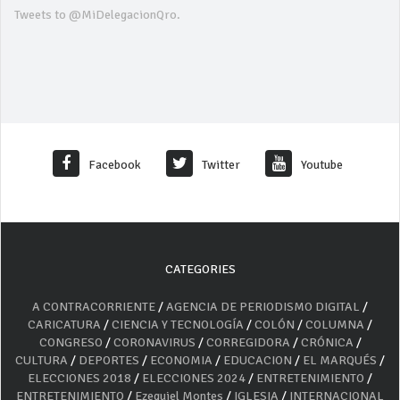
Tweets to @MiDelegacionQro.
Facebook
Twitter
Youtube
CATEGORIES
A CONTRACORRIENTE
/
AGENCIA DE PERIODISMO DIGITAL
/
CARICATURA
/
CIENCIA Y TECNOLOGÍA
/
COLÓN
/
COLUMNA
/
CONGRESO
/
CORONAVIRUS
/
CORREGIDORA
/
CRÓNICA
/
CULTURA
/
DEPORTES
/
ECONOMIA
/
EDUCACION
/
EL MARQUÉS
/
ELECCIONES 2018
/
ELECCIONES 2024
/
ENTRETENIMIENTO
/
ENTRETENIMIENTO
/
Ezequiel Montes
/
IGLESIA
/
INTERNACIONAL