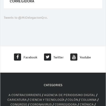
CORREGIDORA
Tweets to @MiDelegacionQro.
Facebook
Twitter
Youtube
CATEGORIES
A CONTRACORRIENTE
/
AGENCIA DE PERIODISMO DIGITAL
/
CARICATURA
/
CIENCIA Y TECNOLOGÍA
/
COLÓN
/
COLUMNA
/
CONGRESO
/
CORONAVIRUS
/
CORREGIDORA
/
CRÓNICA
/