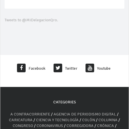
Tweets to @MiDelegacionQro.
Facebook
Twitter
Youtube
CATEGORIES
A CONTRACORRIENTE
/
AGENCIA DE PERIODISMO DIGITAL
/
CARICATURA
/
CIENCIA Y TECNOLOGÍA
/
COLÓN
/
COLUMNA
/
CONGRESO
/
CORONAVIRUS
/
CORREGIDORA
/
CRÓNICA
/