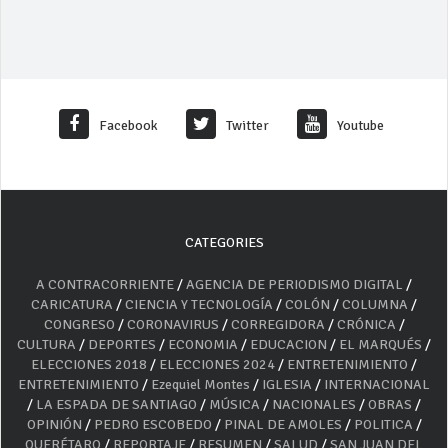
Facebook
Twitter
Youtube
CATEGORIES
A CONTRACORRIENTE
/
AGENCIA DE PERIODISMO DIGITAL
/
CARICATURA
/
CIENCIA Y TECNOLOGÍA
/
COLÓN
/
COLUMNA
/
CONGRESO
/
CORONAVIRUS
/
CORREGIDORA
/
CRÓNICA
/
CULTURA
/
DEPORTES
/
ECONOMIA
/
EDUCACION
/
EL MARQUÉS
/
ELECCIONES 2018
/
ELECCIONES 2024
/
ENTRETENIMIENTO
/
ENTRETENIMIENTO
/
Ezequiel Montes
/
IGLESIA
/
INTERNACIONAL
/
LA ESPADA DE SANTIAGO
/
MÚSICA
/
NACIONALES
/
OBRAS
/
OPINIÓN
/
PEDRO ESCOBEDO
/
PINAL DE AMOLES
/
POLITICA
/
QUERÉTARO
/
REPORTAJE
/
RESUMEN
/
SALUD
/
SAN JUAN DEL