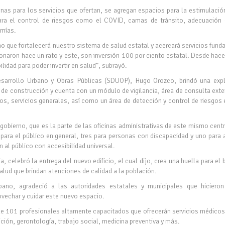
as para los servicios que ofertan, se agregan espacios para la estimulació
ara el control de riesgos como el COVID, camas de tránsito, adecuación 
omías.
ino que fortalecerá nuestro sistema de salud estatal y acercará servicios fun
ionaron hace un rato y este, son inversión 100 por ciento estatal. Desde hac
lidad para poder invertir en salud”, subrayó.
Desarrollo Urbano y Obras Públicas (SDUOP), Hugo Orozco, brindó una expl
de construcción y cuenta con un módulo de vigilancia, área de consulta exte
os, servicios generales, así como un área de detección y control de riesgos 
 gobierno, que es la parte de las oficinas administrativas de este mismo cent
para el público en general, tres para personas con discapacidad y uno para
 al público con accesibilidad universal.
 celebró la entrega del nuevo edificio, el cual dijo, crea una huella para el 
salud que brindan atenciones de calidad a la población.
bano, agradeció a las autoridades estatales y municipales que hicieron
vechar y cuidar este nuevo espacio.
de 101 profesionales altamente capacitados que ofrecerán servicios médicos
ción, gerontología, trabajo social, medicina preventiva y más.