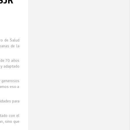
SJR
ro de Salud
banas de la
s de 70 años
l y adaptado
y generosos
damos eso a
nidades para
stado con el
an, sino que