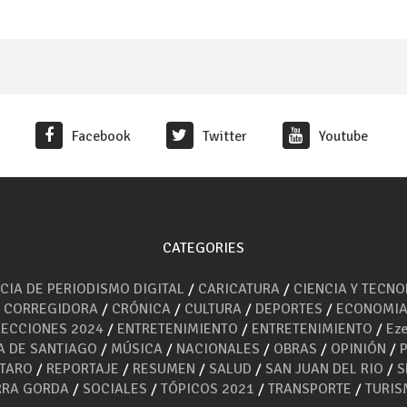
Facebook
Twitter
Youtube
CATEGORIES
CIA DE PERIODISMO DIGITAL
/
CARICATURA
/
CIENCIA Y TECN
/
CORREGIDORA
/
CRÓNICA
/
CULTURA
/
DEPORTES
/
ECONOMI
LECCIONES 2024
/
ENTRETENIMIENTO
/
ENTRETENIMIENTO
/
Eze
A DE SANTIAGO
/
MÚSICA
/
NACIONALES
/
OBRAS
/
OPINIÓN
/
ÉTARO
/
REPORTAJE
/
RESUMEN
/
SALUD
/
SAN JUAN DEL RIO
/
S
RRA GORDA
/
SOCIALES
/
TÓPICOS 2021
/
TRANSPORTE
/
TURI