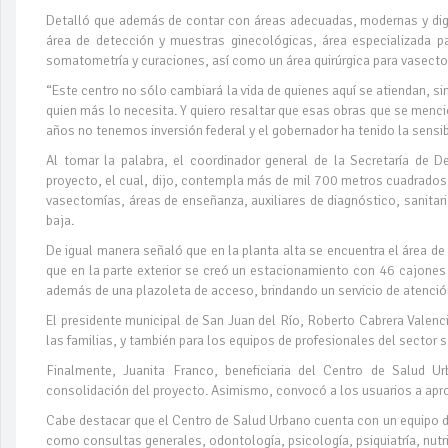
Detalló que además de contar con áreas adecuadas, modernas y dign
área de detección y muestras ginecológicas, área especializada p
somatometría y curaciones, así como un área quirúrgica para vasect
“Este centro no sólo cambiará la vida de quienes aquí se atiendan, s
quien más lo necesita. Y quiero resaltar que esas obras que se menc
años no tenemos inversión federal y el gobernador ha tenido la sensibi
Al tomar la palabra, el coordinador general de la Secretaría de 
proyecto, el cual, dijo, contempla más de mil 700 metros cuadrados 
vasectomías, áreas de enseñanza, auxiliares de diagnóstico, sanitari
baja.
De igual manera señaló que en la planta alta se encuentra el área de
que en la parte exterior se creó un estacionamiento con 46 cajones 
además de una plazoleta de acceso, brindando un servicio de atención
El presidente municipal de San Juan del Río, Roberto Cabrera Valencia,
las familias, y también para los equipos de profesionales del sector 
Finalmente, Juanita Franco, beneficiaria del Centro de Salud Ur
consolidación del proyecto. Asimismo, convocó a los usuarios a apro
Cabe destacar que el Centro de Salud Urbano cuenta con un equipo 
como consultas generales, odontología, psicología, psiquiatría, nutri