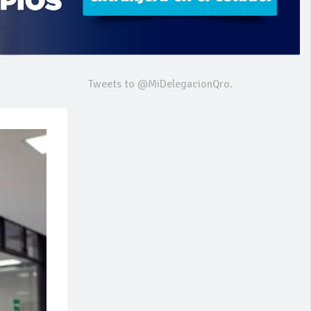
Tweets to @MiDelegacionQro.