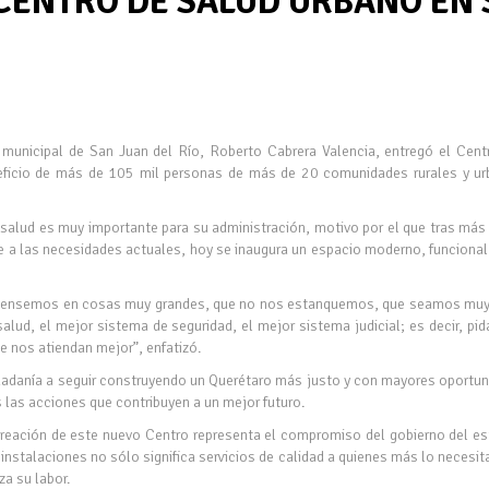
CENTRO DE SALUD URBANO EN 
 municipal de San Juan del Río, Roberto Cabrera Valencia, entregó el Cent
eficio de más de 105 mil personas de más de 20 comunidades rurales y ur
 salud es muy importante para su administración, motivo por el que tras má
e a las necesidades actuales, hoy se inaugura un espacio moderno, funciona
ue pensemos en cosas muy grandes, que no nos estanquemos, que seamos mu
ud, el mejor sistema de seguridad, el mejor sistema judicial; es decir, pi
e nos atiendan mejor”, enfatizó.
udadanía a seguir construyendo un Querétaro más justo y con mayores oportu
las acciones que contribuyen a un mejor futuro.
 creación de este nuevo Centro representa el compromiso del gobierno del e
 instalaciones no sólo significa servicios de calidad a quienes más lo necesit
a su labor.