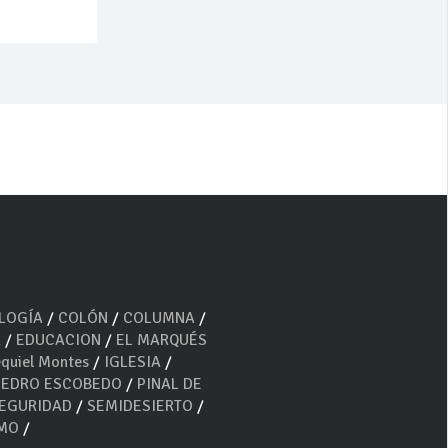
OLOGÍA
/
COLÓN
/
COLUMNA
/
A
/
EDUCACION
/
EL MARQUÉS
quiel Montes
/
IGLESIA
/
PEDRO ESCOBEDO
/
PINAL DE
EGURIDAD
/
SEMIDESIERTO
/
SMO
/