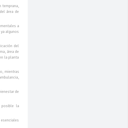
n temprana,
del área de
damentales a
e ya algunos
icación del
rna, área de
en la planta
ro, mientras
 ambulancia,
bienestar de
 posible la
 esenciales