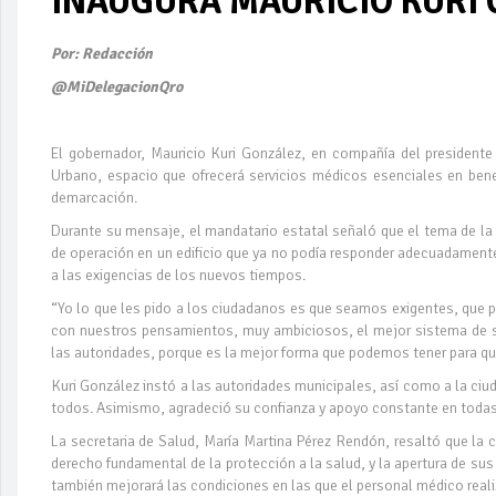
INAUGURA MAURICIO KURI 
Por: Redacción
@MiDelegacionQro
El gobernador, Mauricio Kuri González, en compañía del presidente
Urbano, espacio que ofrecerá servicios médicos esenciales en ben
demarcación.
Durante su mensaje, el mandatario estatal señaló que el tema de la
de operación en un edificio que ya no podía responder adecuadament
a las exigencias de los nuevos tiempos.
“Yo lo que les pido a los ciudadanos es que seamos exigentes, q
con nuestros pensamientos, muy ambiciosos, el mejor sistema de sal
las autoridades, porque es la mejor forma que podemos tener para qu
Kuri González instó a las autoridades municipales, así como a la ci
todos. Asimismo, agradeció su confianza y apoyo constante en todas 
La secretaria de Salud, María Martina Pérez Rendón, resaltó que la
derecho fundamental de la protección a la salud, y la apertura de sus
también mejorará las condiciones en las que el personal médico realiz