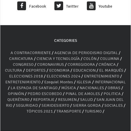
Facebook
Twitter
Youtube
CATEGORIES
A CONTRACORRIENTE
/
AGENCIA DE PERIODISMO DIGITAL
/
CARICATURA
/
CIENCIA Y TECNOLOGÍA
/
COLÓN
/
COLUMNA
/
CONGRESO
/
CORONAVIRUS
/
CORREGIDORA
/
CRÓNICA
/
CULTURA
/
DEPORTES
/
ECONOMIA
/
EDUCACION
/
EL MARQUÉS
/
ELECCIONES 2018
/
ELECCIONES 2024
/
ENTRETENIMIENTO
/
ENTRETENIMIENTO
/
Ezequiel Montes
/
IGLESIA
/
INTERNACIONAL
/
LA ESPADA DE SANTIAGO
/
MÚSICA
/
NACIONALES
/
OBRAS
/
OPINIÓN
/
PEDRO ESCOBEDO
/
PINAL DE AMOLES
/
POLITICA
/
QUERÉTARO
/
REPORTAJE
/
RESUMEN
/
SALUD
/
SAN JUAN DEL
RIO
/
SEGURIDAD
/
SEMIDESIERTO
/
SIERRA GORDA
/
SOCIALES
/
TÓPICOS 2021
/
TRANSPORTE
/
TURISMO
/