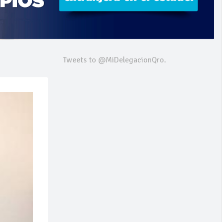
Tweets to @MiDelegacionQro.