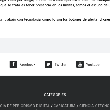
uego y dos por droga, en cuanto a este operativo. Estamos trabaja
o que se trata es tener presencia en los límites, somos el escudo de
un trabajo con tecnología como lo son los botones de alerta, drones
Facebook
Twitter
Youtube
CATEGORIES
CIA DE PERIODISMO DIGITAL
/
CARICATURA
/
CIENCIA Y TECN