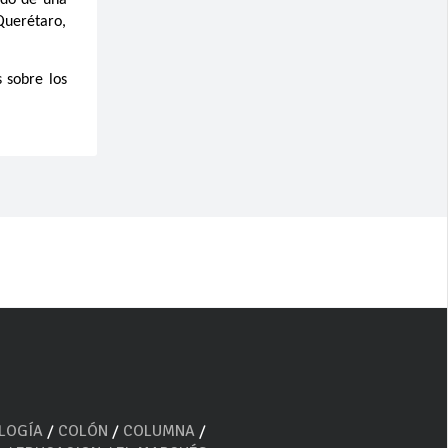
ndo de una
 Querétaro,
 sobre los
OLOGÍA
/
COLÓN
/
COLUMNA
/