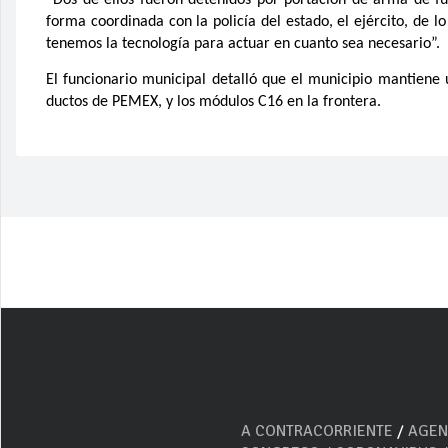
“Dos de ellos fueron detenidos por portación de arma de f
forma coordinada con la policía del estado, el ejército, de l
tenemos la tecnología para actuar en cuanto sea necesario”.
El funcionario municipal detalló que el municipio mantiene 
ductos de PEMEX, y los módulos C16 en la frontera.
A CONTRACORRIENTE
/
AGEN