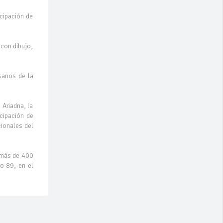
icipación de
 con dibujo,
sanos de la
 Ariadna, la
icipación de
cionales del
n más de 400
o 89, en el