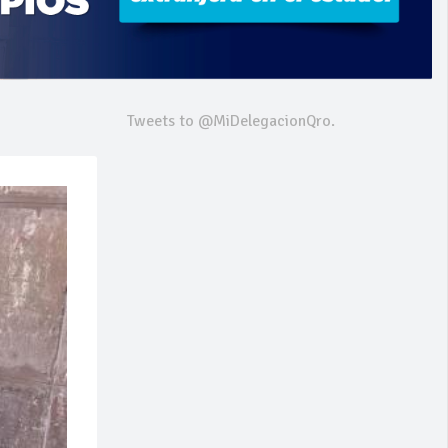
Tweets to @MiDelegacionQro.