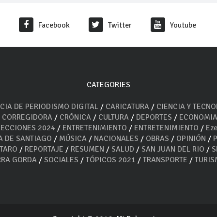
Facebook
Twitter
Youtube
CATEGORIES
CIA DE PERIODISMO DIGITAL
/
CARICATURA
/
CIENCIA Y TECN
/
CORREGIDORA
/
CRÓNICA
/
CULTURA
/
DEPORTES
/
ECONOMI
LECCIONES 2024
/
ENTRETENIMIENTO
/
ENTRETENIMIENTO
/
Eze
A DE SANTIAGO
/
MÚSICA
/
NACIONALES
/
OBRAS
/
OPINIÓN
/
ÉTARO
/
REPORTAJE
/
RESUMEN
/
SALUD
/
SAN JUAN DEL RIO
/
S
RRA GORDA
/
SOCIALES
/
TÓPICOS 2021
/
TRANSPORTE
/
TURI