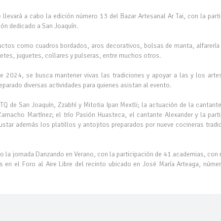
 llevará a cabo la edición número 13 del Bazar Artesanal Ar Tai, con la part
ión dedicado a San Joaquín.
ductos como cuadros bordados, aros decorativos, bolsas de manta, alfarería
retes, juguetes, collares y pulseras, entre muchos otros.
e 2024, se busca mantener vivas las tradiciones y apoyar a las y los arte
reparado diversas actividades para quienes asistan al evento.
ITQ de San Joaquín, Zzabhí y Mitotia Ipan Mextli; la actuación de la cantante
Camacho Martínez; el trío Pasión Huasteca, el cantante Alexander y la part
star además los platillos y antojitos preparados por nueve cocineras tradi
bo la jornada Danzando en Verano, con la participación de 41 academias, co
 en el Foro al Aire Libre del recinto ubicado en José María Arteaga, númer