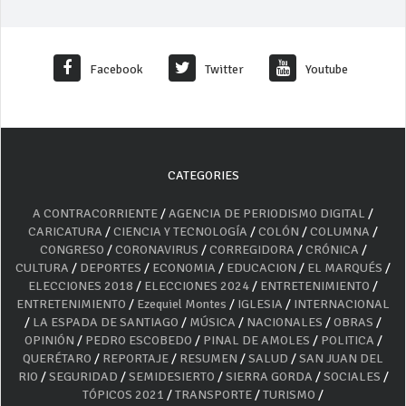
Facebook
Twitter
Youtube
CATEGORIES
A CONTRACORRIENTE
/
AGENCIA DE PERIODISMO DIGITAL
/
CARICATURA
/
CIENCIA Y TECNOLOGÍA
/
COLÓN
/
COLUMNA
/
CONGRESO
/
CORONAVIRUS
/
CORREGIDORA
/
CRÓNICA
/
CULTURA
/
DEPORTES
/
ECONOMIA
/
EDUCACION
/
EL MARQUÉS
/
ELECCIONES 2018
/
ELECCIONES 2024
/
ENTRETENIMIENTO
/
ENTRETENIMIENTO
/
Ezequiel Montes
/
IGLESIA
/
INTERNACIONAL
/
LA ESPADA DE SANTIAGO
/
MÚSICA
/
NACIONALES
/
OBRAS
/
OPINIÓN
/
PEDRO ESCOBEDO
/
PINAL DE AMOLES
/
POLITICA
/
QUERÉTARO
/
REPORTAJE
/
RESUMEN
/
SALUD
/
SAN JUAN DEL
RIO
/
SEGURIDAD
/
SEMIDESIERTO
/
SIERRA GORDA
/
SOCIALES
/
TÓPICOS 2021
/
TRANSPORTE
/
TURISMO
/