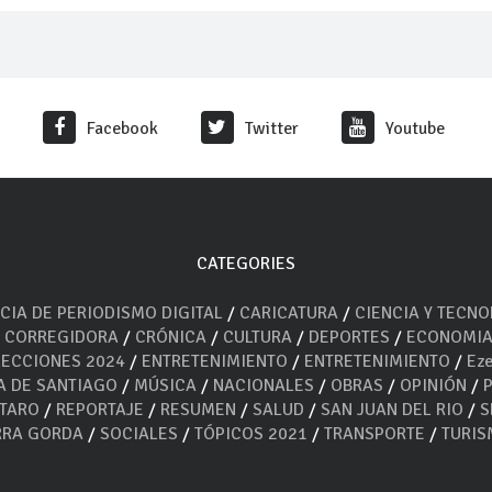
Facebook
Twitter
Youtube
CATEGORIES
CIA DE PERIODISMO DIGITAL
/
CARICATURA
/
CIENCIA Y TECN
/
CORREGIDORA
/
CRÓNICA
/
CULTURA
/
DEPORTES
/
ECONOMI
LECCIONES 2024
/
ENTRETENIMIENTO
/
ENTRETENIMIENTO
/
Eze
A DE SANTIAGO
/
MÚSICA
/
NACIONALES
/
OBRAS
/
OPINIÓN
/
ÉTARO
/
REPORTAJE
/
RESUMEN
/
SALUD
/
SAN JUAN DEL RIO
/
S
RRA GORDA
/
SOCIALES
/
TÓPICOS 2021
/
TRANSPORTE
/
TURI