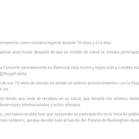
en permaneció como monarca regente durante 70 años y 214 días.
 apenas unas horas después de que su estado de salud se tornara preocupan
ina Consorte permanecerán en Balmoral esta noche y regresarán a Londres ma
er @RoyalFamily.
argo de sus 70 años de reinado en donde se vivieron acontecimientos con la Se
d-19.
abía tenido una serie de recaídas en su salud, que durante los últimos mes
ran viajes internacionales y actos oficiales.
go, una nueva recaída tuvo que suspender su participación en la misa de jubil
rono británico, aunque decidió salir al balcón del Palacio de Buckingham dur