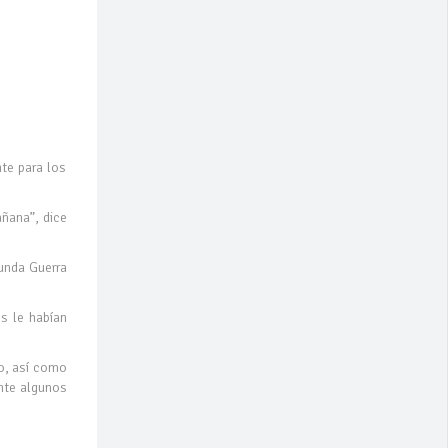
te para los
ñana”, dice
gunda Guerra
es le habían
eo, así como
ante algunos