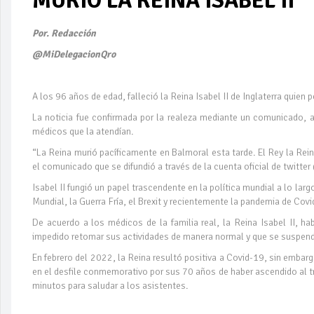
MURIÓ LA REINA ISABEL II
Por. Redacción
@MiDelegacionQro
A los 96 años de edad, falleció la Reina Isabel II de Inglaterra qui
La noticia fue confirmada por la realeza mediante un comunicado,
médicos que la atendían.
“La Reina murió pacíficamente en Balmoral esta tarde. El Rey la Re
el comunicado que se difundió a través de la cuenta oficial de twitt
Isabel II fungió un papel trascendente en la política mundial a lo l
Mundial, la Guerra Fría, el Brexit y recientemente la pandemia de Covi
De acuerdo a los médicos de la familia real, la Reina Isabel II, h
impedido retomar sus actividades de manera normal y que se suspendie
En febrero del 2022, la Reina resultó positiva a Covid-19, sin embar
en el desfile conmemorativo por sus 70 años de haber ascendido al t
minutos para saludar a los asistentes.