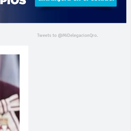
Tweets to @MiDelegacionQro.