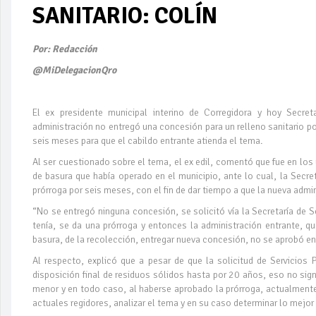
SANITARIO: COLÍN
Por: Redacción
@MiDelegacionQro
El ex presidente municipal interino de Corregidora y hoy Secre
administración no entregó una concesión para un relleno sanitario p
seis meses para que el cabildo entrante atienda el tema.
Al ser cuestionado sobre el tema, el ex edil, comentó que fue en lo
de basura que había operado en el municipio, ante lo cual, la Secret
prórroga por seis meses, con el fin de dar tiempo a que la nueva adm
“No se entregó ninguna concesión, se solicitó vía la Secretaría de 
tenía, se da una prórroga y entonces la administración entrante, qu
basura, de la recolección, entregar nueva concesión, no se aprobó e
Al respecto, explicó que a pesar de que la solicitud de Servicios 
disposición final de residuos sólidos hasta por 20 años, eso no sig
menor y en todo caso, al haberse aprobado la prórroga, actualment
actuales regidores, analizar el tema y en su caso determinar lo mejor 