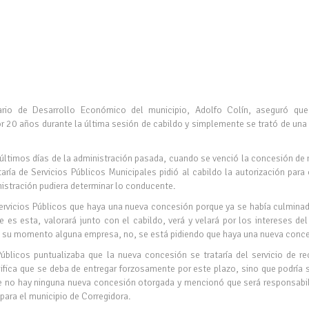
tario de Desarrollo Económico del municipio, Adolfo Colín, aseguró qu
or 20 años durante la última sesión de cabildo y simplemente se trató de una
s últimos días de la administración pasada, cuando se venció la concesión de
aría de Servicios Públicos Municipales pidió al cabildo la autorización para
inistración pudiera determinar lo conducente.
Servicios Públicos que haya una nueva concesión porque ya se había culmina
e es esta, valorará junto con el cabildo, verá y velará por los intereses de
n su momento alguna empresa, no, se está pidiendo que haya una nueva conces
Públicos puntualizaba que la nueva concesión se trataría del servicio de r
nifica que se deba de entregar forzosamente por este plazo, sino que podría 
e no hay ninguna nueva concesión otorgada y mencionó que será responsabil
para el municipio de Corregidora.