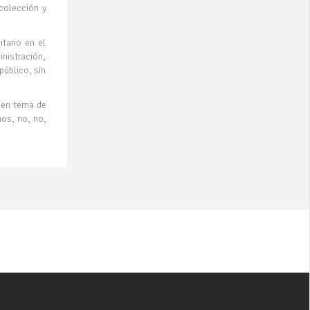
ecolección y
tario en el
inistración,
público, sin
r en tema de
ños, no, no,