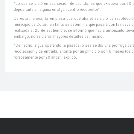
“Lo que se pidió en esa sesión de cabildo, es que existiera por 20 
depositarla en alguna en algún centro recolector”.
De esta manera, la empresa que operaba el servicio de recolección
municipio de Colón, en tanto se determina qué pasará con la nueva c
realizada el 25 de septiembre, se informó que había autorizado lleva
embargo, no se dieron mayores detalles del mismo.
“De hecho, sigue operando la pasada, o sea se dio una prórroga para
recolección y de entrada, ahorita por un principio son 6 meses (de p
forzosamente por 20 años”, explicó.