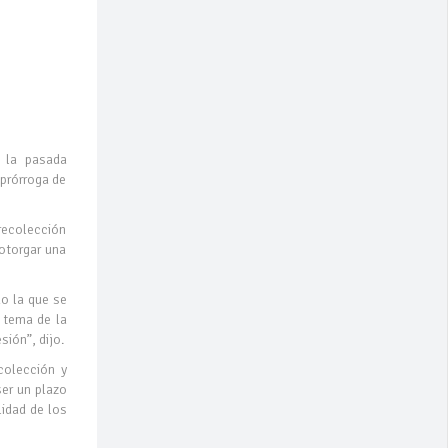
e la pasada
 prórroga de
 recolección
 otorgar una
do la que se
l tema de la
ión”, dijo.
ecolección y
ser un plazo
idad de los