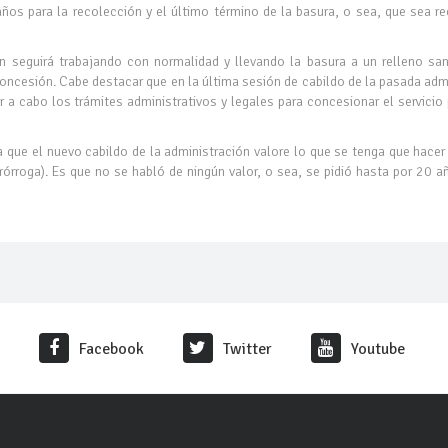
años para la recolección y el último término de la basura, o sea, que sea r
 seguirá trabajando con normalidad y llevando la basura a un relleno sani
oncesión. Cabe destacar que en la última sesión de cabildo de la pasada adm
r a cabo los trámites administrativos y legales para concesionar el servicio 
 que el nuevo cabildo de la administración valore lo que se tenga que hace
rórroga). Es que no se habló de ningún valor, o sea, se pidió hasta por 20 a
Facebook
Twitter
Youtube