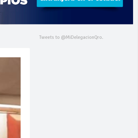
Tweets to @MiDelegacionQro.