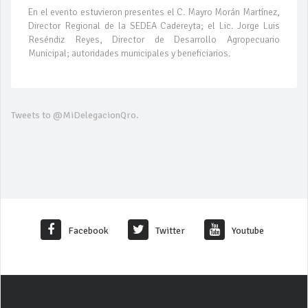
En el evento estuvieron presentes el C. Mayro Morán Martínez,
Director Regional de la SEDEA Cadereyta; el Lic. Jorge Luis
Reséndiz Reyes, Director de Desarrollo Agropecuario
Municipal; autoridades municipales y beneficiarios.
Tweets to @MiDelegacionQro.
Facebook
Twitter
Youtube