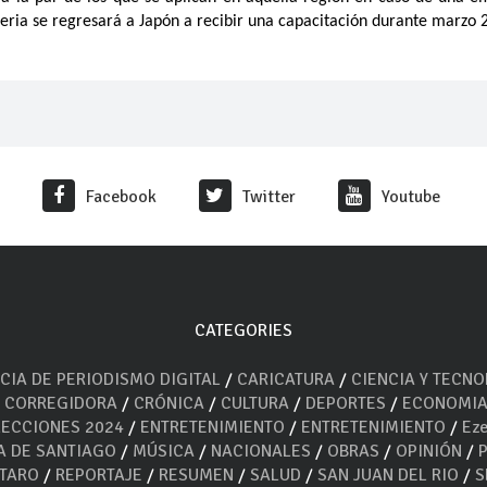
eria se regresará a Japón a recibir una capacitación durante marzo 
Facebook
Twitter
Youtube
CATEGORIES
CIA DE PERIODISMO DIGITAL
/
CARICATURA
/
CIENCIA Y TECN
/
CORREGIDORA
/
CRÓNICA
/
CULTURA
/
DEPORTES
/
ECONOMI
LECCIONES 2024
/
ENTRETENIMIENTO
/
ENTRETENIMIENTO
/
Eze
A DE SANTIAGO
/
MÚSICA
/
NACIONALES
/
OBRAS
/
OPINIÓN
/
ÉTARO
/
REPORTAJE
/
RESUMEN
/
SALUD
/
SAN JUAN DEL RIO
/
S