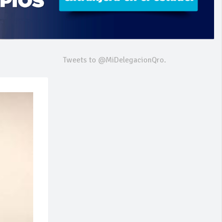
Tweets to @MiDelegacionQro.