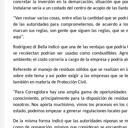
concretar la inversión en la demarcación, situación que p
instalarse sería a un costado del centro de acopio de las llant
“Van revisar varias cosas, entre ellas la cantidad que se podr
de las autoridades para comprometernos, de acuerdo a los 
marcan sus reglas, son gente que siguen las reglas, que se
aquí”.
Rodríguez di Bella indicó que una de las ventajas que podría t
se recolectan podrían ser usadas como combustibles. Agre
ambiente; el costo correría a cargo de la empresa y podría al
Referente al manejo de residuos sólidos que se realizan en J
sobre este tema y así poder exigir a las empresas que se t
también en materia de Protección Civil.
“Para Corregidora hay una amplia gama de oportunidades d
conocimiento, principalmente para la disposición de residu
nosotros. Nos aporta muchísimo, vimos los procesos en los 
estado, podemos empezar a generar regulaciones locales par
De la misma forma indicó que las autoridades niponas se m
como de prevención, mismos que consideran se encuentran a