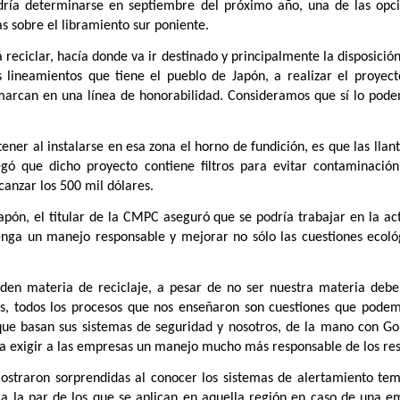
odría determinarse en septiembre del próximo año, una de las opc
as sobre el libramiento sur poniente.
á reciclar, hacía donde va ir destinado y principalmente la disposició
lineamientos que tiene el pueblo de Japón, a realizar el proyec
 marcan en una línea de honorabilidad. Consideramos que sí lo pod
ener al instalarse en esa zona el horno de fundición, es que las llan
gó que dicho proyecto contiene filtros para evitar contaminació
canzar los 500 mil dólares.
apón, el titular de la CMPC aseguró que se podría trabajar en la ac
enga un manejo responsable y mejorar no sólo las cuestiones ecológ
en materia de reciclaje, a pesar de no ser nuestra materia deb
os, todos los procesos que nos enseñaron son cuestiones que podem
que basan sus sistemas de seguridad y nosotros, de la mano con Go
a exigir a las empresas un manejo mucho más responsable de los res
ostraron sorprendidas al conocer los sistemas de alertamiento tem
 la par de los que se aplican en aquella región en caso de una e