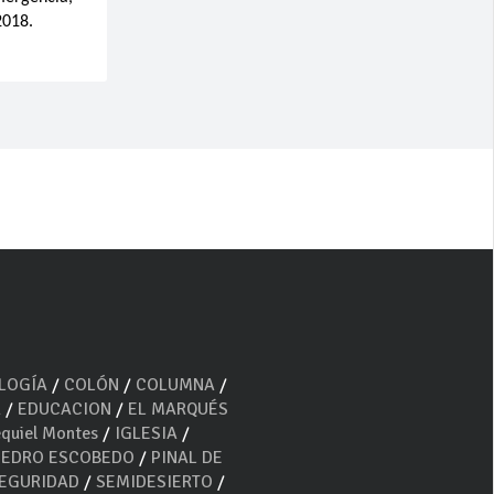
2018.
OLOGÍA
/
COLÓN
/
COLUMNA
/
A
/
EDUCACION
/
EL MARQUÉS
quiel Montes
/
IGLESIA
/
PEDRO ESCOBEDO
/
PINAL DE
EGURIDAD
/
SEMIDESIERTO
/