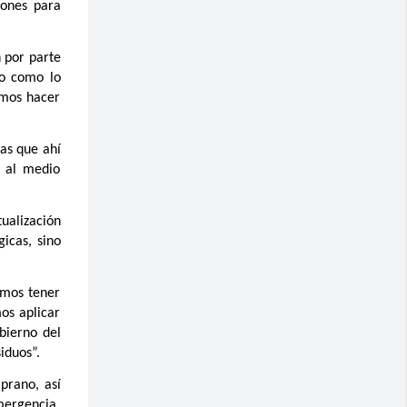
iones para
n por parte
to como lo
emos hacer
tas que ahí
n al medio
tualización
icas, sino
emos tener
os aplicar
bierno del
iduos”.
prano, así
mergencia,