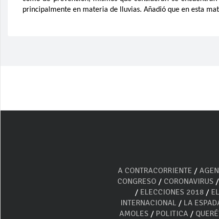
principalmente en materia de lluvias. Añadió que en esta mat
A CONTRACORRIENTE
/
AGEN
CONGRESO
/
CORONAVIRUS
/
ELECCIONES 2018
/
E
INTERNACIONAL
/
LA ESPAD
AMOLES
/
POLITICA
/
QUER