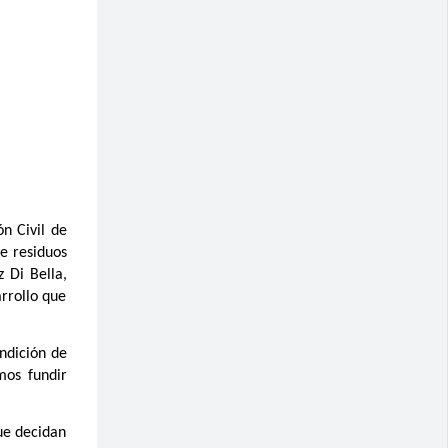
n Civil de
e residuos
z Di Bella,
arrollo que
ndición de
mos fundir
ue decidan