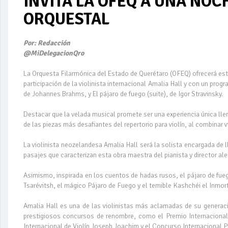
INVITA LA OFEQ A UNA NOC
ORQUESTAL
Por: Redacción
@MiDelegacionQro
La Orquesta Filarmónica del Estado de Querétaro (OFEQ) ofrecerá est
participación de la violinista internacional Amalia Hall y con un pro
de Johannes Brahms, y El pájaro de fuego (suite), de Igor Stravinsky.
Destacar que la velada musical promete ser una experiencia única ll
de las piezas más desafiantes del repertorio para violín, al combina
La violinista neozelandesa Amalia Hall será la solista encargada de 
pasajes que caracterizan esta obra maestra del pianista y director a
Asimismo, inspirada en los cuentos de hadas rusos, el pájaro de fuego
Tsarévitsh, el mágico Pájaro de Fuego y el temible Kashchéi el Inmort
Amalia Hall es una de las violinistas más aclamadas de su generac
prestigiosos concursos de renombre, como el Premio Internaciona
Internacional de Violín Joseph Joachim y el Concurso Internacional 