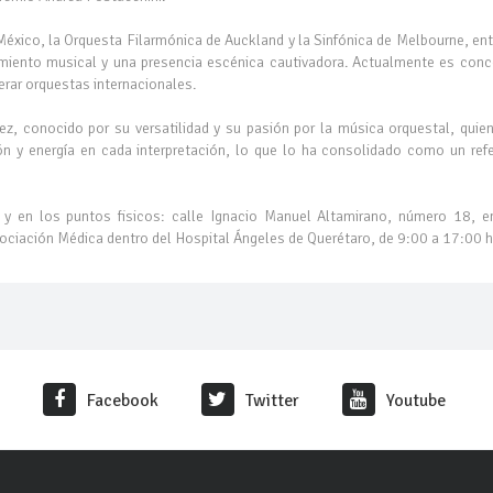
xico, la Orquesta Filarmónica de Auckland y la Sinfónica de Melbourne, ent
miento musical y una presencia escénica cautivadora. Actualmente es conce
derar orquestas internacionales.
uez, conocido por su versatilidad y su pasión por la música orquestal, quien
n y energía en cada interpretación, lo que lo ha consolidado como un refe
 y en los puntos fisicos: calle Ignacio Manuel Altamirano, número 18, e
sociación Médica dentro del Hospital Ángeles de Querétaro, de 9:00 a 17:00 h
Facebook
Twitter
Youtube