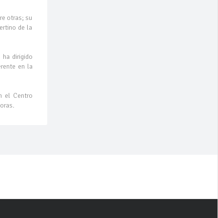
re otras; su
rtino de la
 ha dirigido
rente en la
n el Centro
oras.