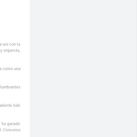
a vez con la
 y orquesta,
ida como una
eslumbrantes
aliente Iván
e ha ganado
el Concurso