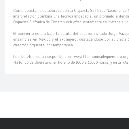
Como solista ha colaborado con la Orquesta Sinfónica Nacional de Mé
interpretación combina una técnica impecable, un profundo entendi
Orquesta Sinfónica de Christchurch y frecuentemente es invitada a li
El concierto estará bajo la batuta del director invitado Jorge Vázq
ensambles en México y el extranjero, destacándose por su precisió
dirección orquestal contemporánea.
Los boletos están disponibles en www.filarmonicadequeretaro.org
Histórico de Querétaro, en horario de 9:00 a 15:00 horas, y en la ?A