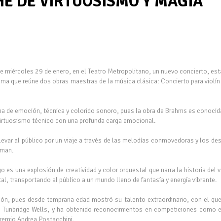
HE DE VIRTUOSISMO Y MAGIA
e miércoles 29 de enero, en el Teatro Metropolitano, un nuevo concierto, est
grama que reúne dos obras maestras de la música clásica: Concierto para violín
ena de emoción, técnica y colorido sonoro, pues la obra de Brahms es conoc
r virtuosismo técnico con una profunda carga emocional.
llevar al público por un viaje a través de las melodías conmovedoras y los d
leman.
 es una explosión de creatividad y color orquestal que narra la historia del v
al, transportando al público a un mundo lleno de fantasía y energía vibrante.
ión, pues desde temprana edad mostró su talento extraordinario, con el qu
l Tunbridge Wells, y ha obtenido reconocimientos en competiciones como 
Premio Andrea Postacchini.