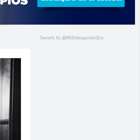
Tweets to @MiDelegacionQro.